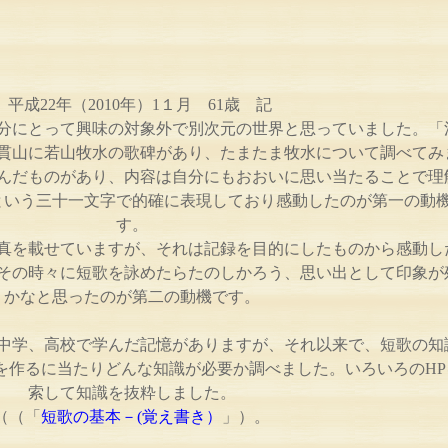
平成22年（2010年）1１月 61歳 記
分にとって興味の対象外で別次元の世界と思っていました。「
貫山に若山牧水の歌碑があり、たまたま牧水について調べてみ
んだものがあり、内容は自分にもおおいに思い当たることで理
という三十一文字で的確に表現しており感動したのが第一の動
す。
真を載せていますが、それは記録を目的にしたものから感動し
その時々に短歌を詠めたらたのしかろう、思い出として印象が
かなと思ったのが第二の動機です。
は中学、高校で学んだ記憶がありますが、それ以来で、短歌の知
を作るに当たりどんな知識が必要か調べました。いろいろのHP
索して知識を抜粋しました。
（（「
短歌の基本－(覚え書き）
」）。