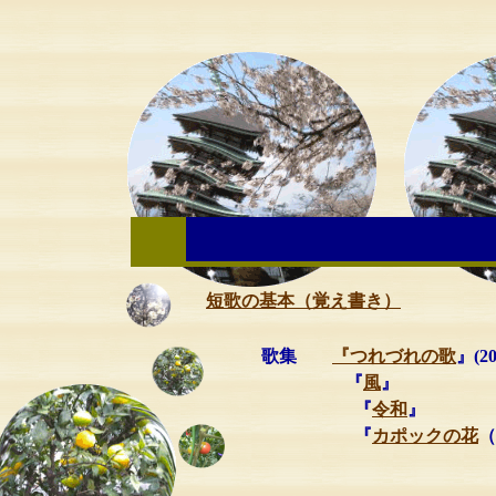
短歌の基本（覚え書き）
歌集
『つれづれの歌
』(20
『
風
』 （2015
『
令和
』 （201
『
カポックの花