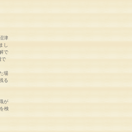
沼津
まし
解で
機で
た場
残る
識が
を検