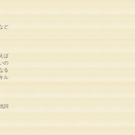
など
えば
いの
なる
キル
枕詞