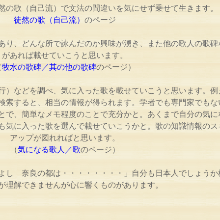
然の歌（自己流）で文法の間違いを気にせず乗せて生きます。
徒然の歌（自己流）
のページ
あり、どんな所で詠んだのか興味が湧き、また他の歌人の歌碑
があれば載せていこうと思います。
（
牧水の歌碑／其の他の歌碑
のページ）
行）などを調べ、気に入った歌を載せていこうと思います。例
検索すると、相当の情報が得られます。学者でも専門家でもな
とで、簡単なメモ程度のことで充分かと。あくまで自分の気に
も気に入った歌を選んで載せていこうかと。歌の知識情報のス
アップが図れればと思います。
（
気になる歌人／歌
のページ）
おによし 奈良の都は・・・・・・・・」自分も日本人でしょうか
が理解できませんが心に響くものがあります。