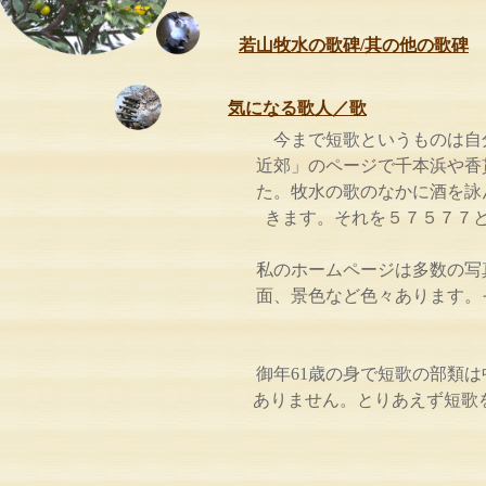
若山牧水の歌碑/其の他の歌碑
気になる歌人／歌
今まで短歌というものは自
近郊」のページで千本浜や香
た。牧水の歌のなかに酒を詠
きます。それを５７５７７
私のホームページは多数の写
面、景色など色々あります。
御年61歳の身で短歌の部類
ありません。とりあえず短歌